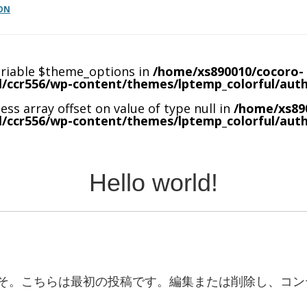
ON
ariable $theme_options in
/home/xs890010/cocoro-
l/ccr556/wp-content/themes/lptemp_colorful/aut
cess array offset on value of type null in
/home/xs89
l/ccr556/wp-content/themes/lptemp_colorful/aut
Hello world!
へようこそ。こちらは最初の投稿です。編集または削除し、コ