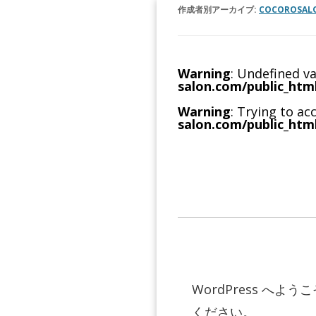
作成者別アーカイブ:
COCOROSAL
Warning
: Undefined v
salon.com/public_htm
Warning
: Trying to ac
salon.com/public_htm
WordPress 
ください。