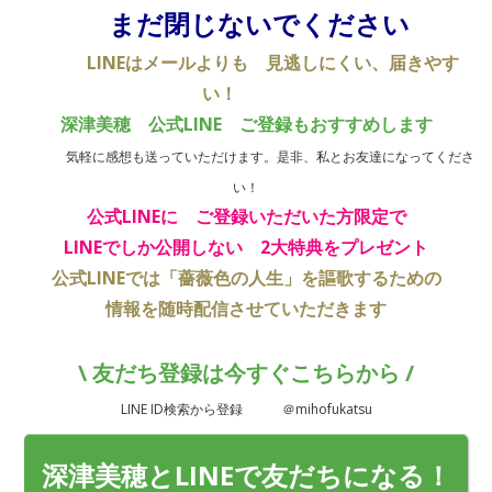
まだ閉じないでください
LINEはメールよりも
見逃しにくい、届きやす
い！
深津美穂 公式LINE
ご登録もおすすめします
気軽に感想も送っていただけます。是非、私とお友達になってくださ
い！
公式LINEに
ご登録いただいた方限定で
LINEでしか公開しない
2大特典をプレゼント
公式LINEでは
「薔薇色の人生」を謳歌するための
情報を随時配信させていただきます
\ 友だち登録は今すぐこちらから /
LINE ID検索
から
登録
＠mihofukatsu
深津美穂とLINEで友だちになる！